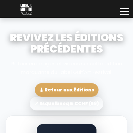
REVIVEZ LES ÉDITIONS
PRÉCÉDENTES
Retour en images et vidéos sur cette édition
marquante du Label Guit'Art Festival.
🎸 Retour aux Éditions
📍 Esquelbecq & CCHF (59)