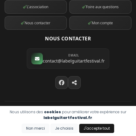
L'association
Foire aux questions
Nous contacter
Mon compte
NOUS CONTACTER
EMAIL
contact@labelguitartfestival.fr
Nous utilisons des
cookies
© 2026 LabelGui'tart
pour améliorer votre expérience sur
labelguitartfestival.fr
.
Mentions légales
Confidentialité
Cookies
Propulsé par
EMIPROD v4.8.1
Non merci
Je choisis
J'accepte tout